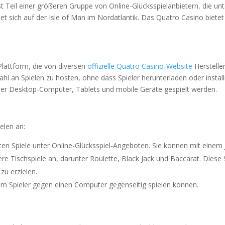
t Teil einer größeren Gruppe von Online-Glücksspielanbietern, di
sich auf der Isle of Man im Nordatlantik. Das Quatro Casino bietet ei
lattform, die von diversen
offizielle Quatro Casino-Website
Herstelle
ahl an Spielen zu hosten, ohne dass Spieler herunterladen oder insta
r Desktop-Computer, Tablets und mobile Geräte gespielt werden.
elen an:
esten Spiele unter Online-Glücksspiel-Angeboten. Sie können mit ein
e Tischspiele an, darunter Roulette, Black Jack und Baccarat. Diese S
zu erzielen.
 dem Spieler gegen einen Computer gegenseitig spielen können.