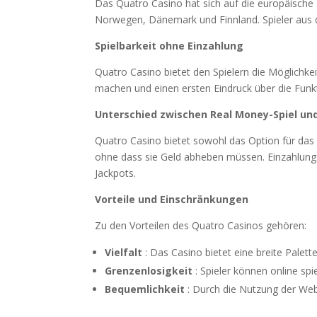
Das Quatro Casino hat sich auf die europäische 
Norwegen, Dänemark und Finnland. Spieler aus 
Spielbarkeit ohne Einzahlung
Quatro Casino bietet den Spielern die Möglichkei
machen und einen ersten Eindruck über die Funk
Unterschied zwischen Real Money-Spiel und
Quatro Casino bietet sowohl das Option für das 
ohne dass sie Geld abheben müssen. Einzahlungs
Jackpots.
Vorteile und Einschränkungen
Zu den Vorteilen des Quatro Casinos gehören:
Vielfalt
: Das Casino bietet eine breite Palette
Grenzenlosigkeit
: Spieler können online sp
Bequemlichkeit
: Durch die Nutzung der We