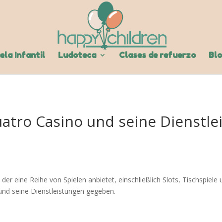
ela Infantil
Ludoteca
Clases de refuerzo
Bl
atro Casino und seine Dienstle
 der eine Reihe von Spielen anbietet, einschließlich Slots, Tischspiele 
und seine Dienstleistungen gegeben.