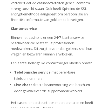
verzekert dat de casinoactiviteiten geheel conform
streng toezicht staan. Ook heeft Spinsino de SSL-
encryptiemethode aangepast om persoonlijke en
financiële informatie van gokkers te beveiligen.
Klantenservice
Binnen het casino is er een 24/7 klantenservice
beschikbaar die bestaat uit professionele
medewerkers. Dit zorgt ervoor dat gokkers snel hun
vragen en bezwaren kunnen afwikkelen.
Een aantal belangrijke contactmogelijkheden omvat:
Telefonische service
met bereikbare
telefoonnummers
Live chat
: directe beantwoording van berichten
door gekwalificeerde support-medewerkers
Het casino ondersteunt ook meerdere talen en heeft