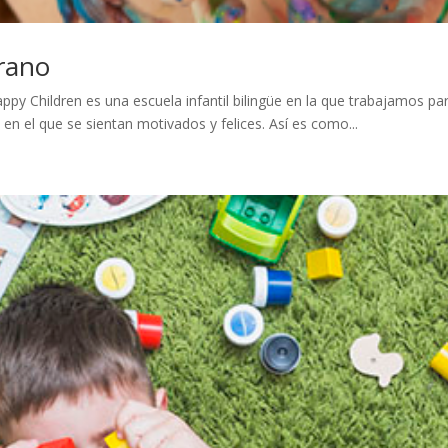
erano
appy Children es una escuela infantil bilingüe en la que trabajamos p
n el que se sientan motivados y felices. Así es como...