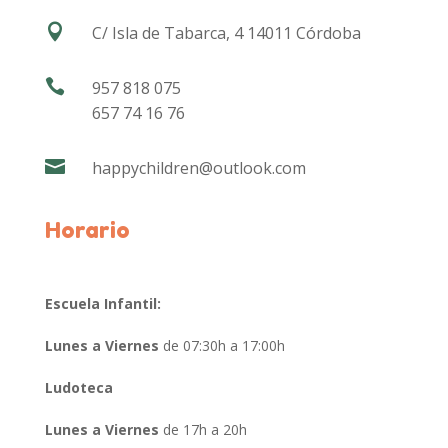

C/ Isla de Tabarca, 4 14011 Córdoba

957 818 075
657 74 16 76

happychildren@outlook.com
Horario
Escuela Infantil:
Lunes a Viernes
de 07:30h a 17:00h
Ludoteca
Lunes a Viernes
de 17h a 20h