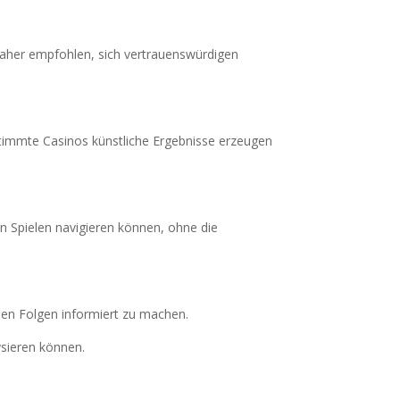
d daher empfohlen, sich vertrauenswürdigen
estimmte Casinos künstliche Ergebnisse erzeugen
en Spielen navigieren können, ohne die
chen Folgen informiert zu machen.
ysieren können.