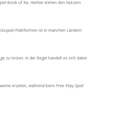
nspiel Book of Ra. Hierbei stehen den Nutzern
ücksspiel-Plattformen ist in manchen Ländern
ge zu testen. In der Regel handelt es sich dabei
winne erzielen, während beim Free-Play-Spiel