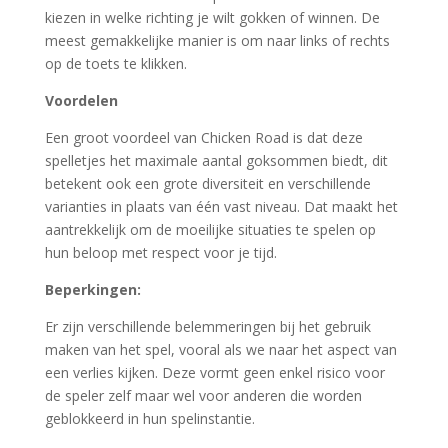
kiezen in welke richting je wilt gokken of winnen. De
meest gemakkelijke manier is om naar links of rechts
op de toets te klikken.
Voordelen
Een groot voordeel van Chicken Road is dat deze
spelletjes het maximale aantal goksommen biedt, dit
betekent ook een grote diversiteit en verschillende
varianties in plaats van één vast niveau. Dat maakt het
aantrekkelijk om de moeilijke situaties te spelen op
hun beloop met respect voor je tijd.
Beperkingen:
Er zijn verschillende belemmeringen bij het gebruik
maken van het spel, vooral als we naar het aspect van
een verlies kijken. Deze vormt geen enkel risico voor
de speler zelf maar wel voor anderen die worden
geblokkeerd in hun spelinstantie.