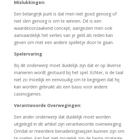
Mislukkingen:
Een belangrijk punt is dat men niet goed genoeg of
niet slim genoeg is om te winnen. Dit is een
waardeoorzaakend concept, aangezien men ook
aanvaardelijk het verlies van je geld als reden kan
geven om met een andere spelletje door te gaan.
Spelervaring
Bij dit onderwerp moet duidelijk zijn dat er op diverse
manieren wordt gestuurd bij het spel. Echter, is de taal
niet zo moeilijk en eenvoudig om te begrijpen dat hij
kan worden gebruikt als een basis voor andere
casinogames.
Verantwoorde Overwegingen:
Een ander onderwerp dat duidelijk moet worden
uitgelegd in dit artikel zijn verantwoorde overweeging.
Omdat er meerdere benaderingswijzen kunnen zijn om
te spelen, kan het niet mogelijk zijn de beste strategie