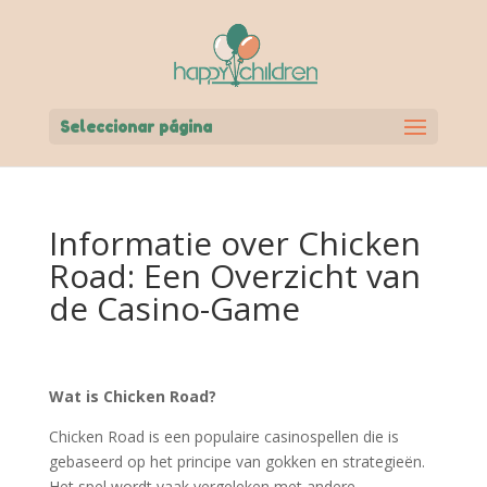
Seleccionar página
Informatie over Chicken
Road: Een Overzicht van
de Casino-Game
Wat is Chicken Road?
Chicken Road is een populaire casinospellen die is
gebaseerd op het principe van gokken en strategieën.
Het spel wordt vaak vergeleken met andere