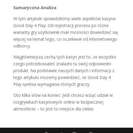
Sumaryczna Analiza
W tym artykule sprawdziliśmy wiele aspektów kasyna
Good Day 4 Play. Od rejestracji procesu po różne
warianty gry użytkownik miał możności dowiedzieć się
więcej na temat tego, co oczekiwał od internetowego
odbiorcy.
Najgłówniejszą cechą tych kasyn jest to, że wszystko
czego potrzebowałeś znalazło tu swój odpowiedni
produkt. Na podstawie naszych danych i informacji z
tego artykułu możemy powiedzieć, że Good Day 4
Play spełnia wymagania różnych graczy.
Oto kilka słów na koniec: Jeśli chcesz wziąć udział w
rozgrywkach kasynowych online w bezpiecznej
atmosferze – to jest to miejsce dla ciebie.