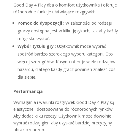
Good Day 4 Play dba o komfort użytkownika i oferuje
różnorodne funkcje ułatwiające rozgrywki:
Pomoc do dyspozycji
: W zależności od rodzaju
graczy dostępna jest w kilku językach, tak aby każdy
mógł skorzystać.
Wybór tytułu gry
: Użytkownik może wybrać
spośród bardzo szerokiego wyboru kategorii. Oto
więcej szczegółów: Kasyno oferuje wiele rodzajów
hazardu, dlatego każdy gracz powinien znaleźć coś
dla siebie.
Performancja
Wymagania i warunki rozgrywek Good Day 4 Play są
elastyczne i dostosowane do różnorodnych rynków.
Aby dodać kilku rzeczy: Użytkownik może dowolnie
wybrać rodzaj gier, aby uzyskać bardziej precyzyjny
obraz oznaczeń.