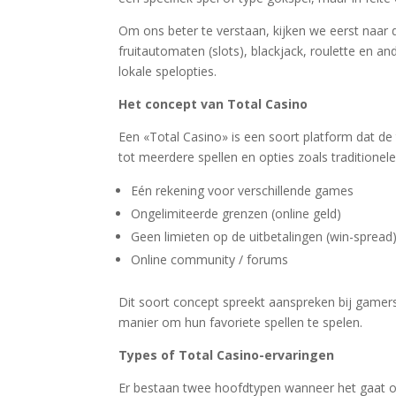
Om ons beter te verstaan, kijken we eerst naar 
fruitautomaten (slots), blackjack, roulette en a
lokale spelopties.
Het concept van Total Casino
Een «Total Casino» is een soort platform dat de t
tot meerdere spellen en opties zoals traditione
Eén rekening voor verschillende games
Ongelimiteerde grenzen (online geld)
Geen limieten op de uitbetalingen (win-spread
Online community / forums
Dit soort concept spreekt aanspreken bij gamers
manier om hun favoriete spellen te spelen.
Types of Total Casino-ervaringen
Er bestaan twee hoofdtypen wanneer het gaat ov