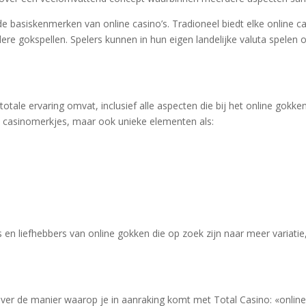
de basiskenmerken van online casino’s. Tradioneel biedt elke online 
ndere gokspellen. Spelers kunnen in hun eigen landelijke valuta spele
otale ervaring omvat, inclusief alle aspecten die bij het online gokken
le casinomerkjes, maar ook unieke elementen als:
)
 en liefhebbers van online gokken die op zoek zijn naar meer variati
er de manier waarop je in aanraking komt met Total Casino: «online