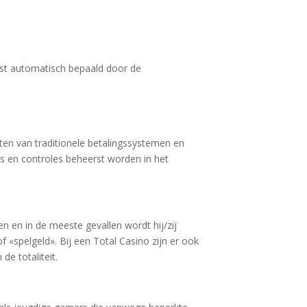
winst automatisch bepaald door de
loten van traditionele betalingssystemen en
s en controles beheerst worden in het
n en in de meeste gevallen wordt hij/zij
f «spelgeld». Bij een Total Casino zijn er ook
de totaliteit.