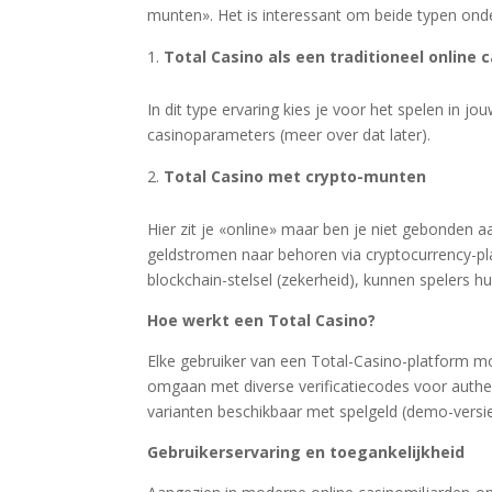
munten». Het is interessant om beide typen ond
Total Casino als een traditioneel online 
In dit type ervaring kies je voor het spelen in j
casinoparameters (meer over dat later).
Total Casino met crypto-munten
Hier zit je «online» maar ben je niet gebonden aa
geldstromen naar behoren via cryptocurrency-pl
blockchain-stelsel (zekerheid), kunnen spelers h
Hoe werkt een Total Casino?
Elke gebruiker van een Total-Casino-platform mo
omgaan met diverse verificatiecodes voor authent
varianten beschikbaar met spelgeld (demo-versie),
Gebruikerservaring en toegankelijkheid