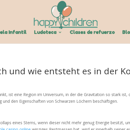
ela Infantil
Ludoteca
Clases de refuerzo
Bl
ch und wie entsteht es in der K
t, ist eine Region im Universum, in der die Gravitation so stark ist, 
ng und den Eigenschaften von Schwarzen Löchern beschäftigen.
ollaps eines Sterns, wenn dieser nicht mehr genug Energie besitzt, um
ole casino online
winziges Restmassen hat, wird er innerhalb seiner