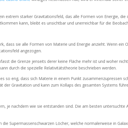
 extrem starker Gravitationsfeld, das alle Formen von Energie, die da
tkommen kann, bleibt es unsichtbar und unerreichbar für die Beobac
ark, dass sie alle Formen von Materie und Energie anzieht. Wenn ein
tationsfeld angezogen.
fasst die Grenze jenseits derer keine Fläche mehr ist und woher nic
ann durch die spezielle Relativitätstheorie beschrieben werden.
d es so eng, dass sich Materie in einem Punkt zusammenzupressen sche
sität der Gravitation und kann zum Kollaps des gesamten Systems führ
rn, je nachdem wie sie entstanden sind. Die am besten untersuchte A
h die Supermassenschwarzen Löcher, welche normalerweise in Galax