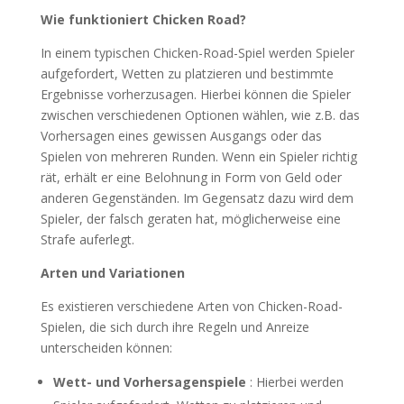
Wie funktioniert Chicken Road?
In einem typischen Chicken-Road-Spiel werden Spieler
aufgefordert, Wetten zu platzieren und bestimmte
Ergebnisse vorherzusagen. Hierbei können die Spieler
zwischen verschiedenen Optionen wählen, wie z.B. das
Vorhersagen eines gewissen Ausgangs oder das
Spielen von mehreren Runden. Wenn ein Spieler richtig
rät, erhält er eine Belohnung in Form von Geld oder
anderen Gegenständen. Im Gegensatz dazu wird dem
Spieler, der falsch geraten hat, möglicherweise eine
Strafe auferlegt.
Arten und Variationen
Es existieren verschiedene Arten von Chicken-Road-
Spielen, die sich durch ihre Regeln und Anreize
unterscheiden können:
Wett- und Vorhersagenspiele
: Hierbei werden