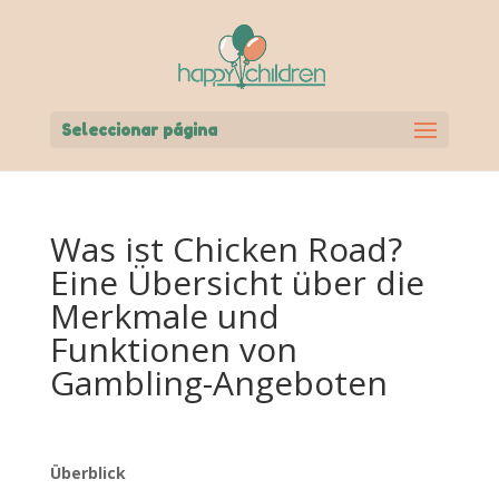
Seleccionar página
Was ist Chicken Road?
Eine Übersicht über die
Merkmale und
Funktionen von
Gambling-Angeboten
Überblick