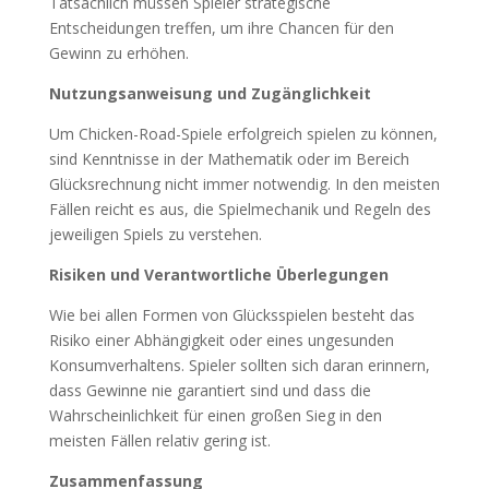
Tatsächlich müssen Spieler strategische
Entscheidungen treffen, um ihre Chancen für den
Gewinn zu erhöhen.
Nutzungsanweisung und Zugänglichkeit
Um Chicken-Road-Spiele erfolgreich spielen zu können,
sind Kenntnisse in der Mathematik oder im Bereich
Glücksrechnung nicht immer notwendig. In den meisten
Fällen reicht es aus, die Spielmechanik und Regeln des
jeweiligen Spiels zu verstehen.
Risiken und Verantwortliche Überlegungen
Wie bei allen Formen von Glücksspielen besteht das
Risiko einer Abhängigkeit oder eines ungesunden
Konsumverhaltens. Spieler sollten sich daran erinnern,
dass Gewinne nie garantiert sind und dass die
Wahrscheinlichkeit für einen großen Sieg in den
meisten Fällen relativ gering ist.
Zusammenfassung