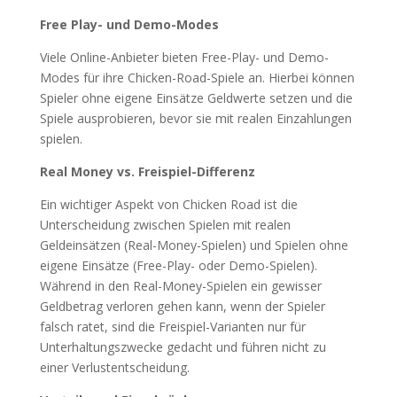
Free Play- und Demo-Modes
Viele Online-Anbieter bieten Free-Play- und Demo-
Modes für ihre Chicken-Road-Spiele an. Hierbei können
Spieler ohne eigene Einsätze Geldwerte setzen und die
Spiele ausprobieren, bevor sie mit realen Einzahlungen
spielen.
Real Money vs. Freispiel-Differenz
Ein wichtiger Aspekt von Chicken Road ist die
Unterscheidung zwischen Spielen mit realen
Geldeinsätzen (Real-Money-Spielen) und Spielen ohne
eigene Einsätze (Free-Play- oder Demo-Spielen).
Während in den Real-Money-Spielen ein gewisser
Geldbetrag verloren gehen kann, wenn der Spieler
falsch ratet, sind die Freispiel-Varianten nur für
Unterhaltungszwecke gedacht und führen nicht zu
einer Verlustentscheidung.