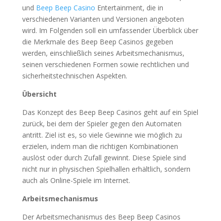
und
Beep Beep Casino
Entertainment, die in
verschiedenen Varianten und Versionen angeboten
wird. Im Folgenden soll ein umfassender Überblick über
die Merkmale des Beep Beep Casinos gegeben
werden, einschließlich seines Arbeitsmechanismus,
seinen verschiedenen Formen sowie rechtlichen und
sicherheitstechnischen Aspekten.
Übersicht
Das Konzept des Beep Beep Casinos geht auf ein Spiel
zurück, bei dem der Spieler gegen den Automaten
antritt. Ziel ist es, so viele Gewinne wie möglich zu
erzielen, indem man die richtigen Kombinationen
auslöst oder durch Zufall gewinnt. Diese Spiele sind
nicht nur in physischen Spielhallen erhältlich, sondern
auch als Online-Spiele im Internet.
Arbeitsmechanismus
Der Arbeitsmechanismus des Beep Beep Casinos