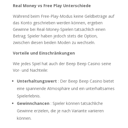
Real Money vs Free Play Unterschiede
Während beim Free-Play-Modus keine Geldbeträge auf
das Konto geschrieben werden können, ergeben
Gewinne bei Real-Money-Spielen tatsächlich einen
Betrag. Spieler haben jedoch stets die Option,
zwischen diesen beiden Moden zu wechseln.
Vorteile und Einschränkungen
Wie jedes Spiel hat auch der Beep Beep Casino seine
Vor- und Nachteile:
Unterhaltungswert
: Der Beep Beep Casino bietet
eine spannende Atmosphäre und ein unterhaltsames
Spielerlebnis.
Gewinnchancen
: Spieler können tatsächliche
Gewinne erzielen, die je nach Variante variieren
können.