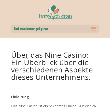
Seleccionar página
Über das Nine Casino:
Ein Überblick über die
verschiedenen Aspekte
dieses Unternehmens.
Einleitung
Das Nine Casino ist ein bekanntes Online-Glücksspiel-