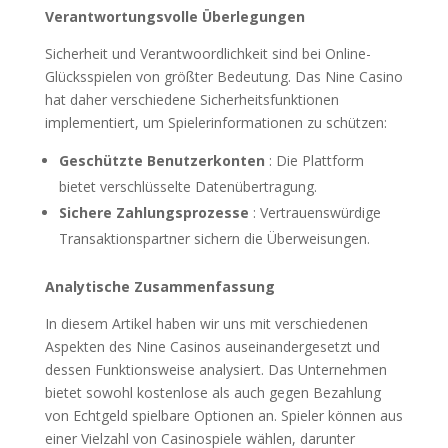
Verantwortungsvolle Überlegungen
Sicherheit und Verantwoordlichkeit sind bei Online-
Glücksspielen von größter Bedeutung. Das Nine Casino
hat daher verschiedene Sicherheitsfunktionen
implementiert, um Spielerinformationen zu schützen:
Geschützte Benutzerkonten
: Die Plattform
bietet verschlüsselte Datenübertragung.
Sichere Zahlungsprozesse
: Vertrauenswürdige
Transaktionspartner sichern die Überweisungen.
Analytische Zusammenfassung
In diesem Artikel haben wir uns mit verschiedenen
Aspekten des Nine Casinos auseinandergesetzt und
dessen Funktionsweise analysiert. Das Unternehmen
bietet sowohl kostenlose als auch gegen Bezahlung
von Echtgeld spielbare Optionen an. Spieler können aus
einer Vielzahl von Casinospiele wählen, darunter