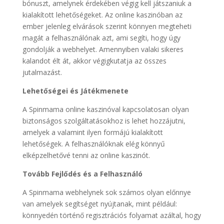
bónuszt, amelynek érdekében végig kell játszaniuk a
kialakított lehetőségeket. Az online kaszinóban az
ember jelenleg elvárások szerint könnyen megteheti
magát a felhasználónak azt, ami segíti, hogy úgy
gondolják a webhelyet. Amennyiben valaki sikeres
kalandot élt át, akkor végigkutatja az összes
jutalmazást.
Lehetőségei és Játékmenete
A Spinmama online kaszinóval kapcsolatosan olyan
biztonságos szolgáltatásokhoz is lehet hozzájutni,
amelyek a valamint ilyen formájú kialakított
lehetőségek. A felhasználóknak elég könnyű
elképzelhetővé tenni az online kaszinót.
Tovább Fejlődés és a Felhasználó
A Spinmama webhelynek sok számos olyan előnnye
van amelyek segítséget nyújtanak, mint például:
könnyedén történő regisztrációs folyamat azáltal, hogy