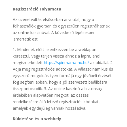
Regisztráció Folyamata
Az üzenetváltás elsősorban arra utal, hogy a
felhasználók gyorsan és egyszerűen regisztrálhatnak
az online kaszinóval. A következő lépésekben
ismertetik ezt.
1. Mindenek előtt jelentkezzen be a weblapon
keresztül, vagy térjen vissza ahhoz a lapra, ahol
megismerkedett
https://spinmama-hu.hu/
az oldallal. 2.
Adja meg regisztrációs adatokát. A válaszdinamikus és
egyszerű megoldás ilyen formájú egy jövőbeli érzését
fog segíteni abban, hogy a jól szervezett beállításra
összpontosodik. 3. Az online kaszinó a biztonság
érdekében alapvetően megköti az összes
rendelkezésre álló létező regisztrációs kódokat,
amelyek egyidejűleg vannak hozzáadva.
Küldetése és a webhely