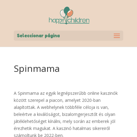
Seleccionar página
Spinmama
A Spinmama az egyik legnépszerűbb online kaszinók
között szerepel a piacon, amelyet 2020-ban
alapítottak. A webhelynek többféle céloja is van,
beleértve a kiválóságot, bizalomgerjesztőt és olyan
játéklehetőséget kínálni, mely során az emberek jól
érezhetik magukat. A kaszinó hatalmas sikereiről
számoltunk be 2022-ben.