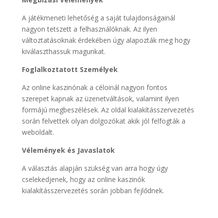
A játékmeneti lehetőség a saját tulajdonságainál
nagyon tetszett a felhasználóknak. Az ilyen
változtatásoknak érdekében úgy alapozták meg hogy
kiválaszthassuk magunkat.
Foglalkoztatott Személyek
Az online kaszinónak a céloinál nagyon fontos
szerepet kapnak az üzenetváltások, valamint ilyen
formájú megbeszélések. Az oldal kialakításszervezetés
során felvettek olyan dolgozókat akik jól felfogták a
weboldalt.
Vélemények és Javaslatok
A választás alapján szükség van arra hogy úgy
cselekedjenek, hogy az online kaszinók
kialakításszervezetés során jobban fejlődnek.