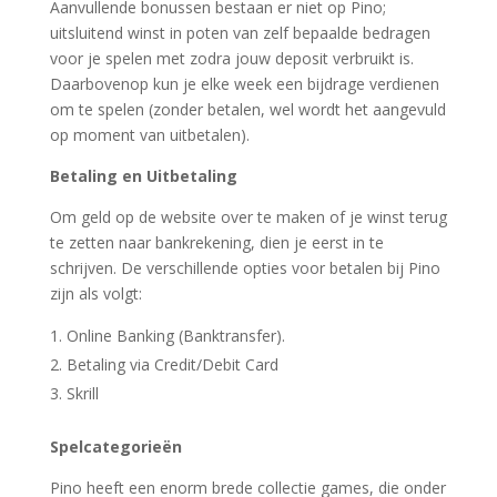
Aanvullende bonussen bestaan er niet op Pino;
uitsluitend winst in poten van zelf bepaalde bedragen
voor je spelen met zodra jouw deposit verbruikt is.
Daarbovenop kun je elke week een bijdrage verdienen
om te spelen (zonder betalen, wel wordt het aangevuld
op moment van uitbetalen).
Betaling en Uitbetaling
Om geld op de website over te maken of je winst terug
te zetten naar bankrekening, dien je eerst in te
schrijven. De verschillende opties voor betalen bij Pino
zijn als volgt:
Online Banking (Banktransfer).
Betaling via Credit/Debit Card
Skrill
Spelcategorieën
Pino heeft een enorm brede collectie games, die onder