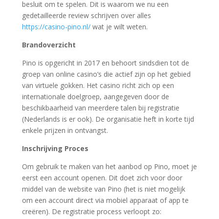
besluit om te spelen. Dit is waarom we nu een
gedetailleerde review schrijven over alles
https://casino-pino.nl/
wat je wilt weten.
Brandoverzicht
Pino is opgericht in 2017 en behoort sindsdien tot de
groep van online casino’s die actief zijn op het gebied
van virtuele gokken. Het casino richt zich op een
internationale doelgroep, aangegeven door de
beschikbaarheid van meerdere talen bij registratie
(Nederlands is er ook). De organisatie heft in korte tijd
enkele prijzen in ontvangst.
Inschrijving Proces
Om gebruik te maken van het aanbod op Pino, moet je
eerst een account openen. Dit doet zich voor door
middel van de website van Pino (het is niet mogelijk
om een account direct via mobiel apparaat of app te
creëren). De registratie process verloopt zo: