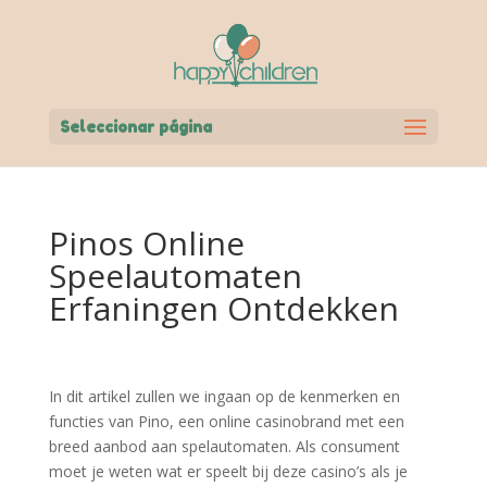
Seleccionar página
Pinos Online
Speelautomaten
Erfaningen Ontdekken
In dit artikel zullen we ingaan op de kenmerken en
functies van Pino, een online casinobrand met een
breed aanbod aan spelautomaten. Als consument
moet je weten wat er speelt bij deze casino’s als je