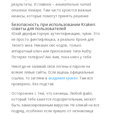
результаты. И главное –
внимательно читай
описание товара
. Там часто кроются важные
нюансы, которые помогут принять решение.
Безопасность при использовании Kraken:
советы для пользователей
Юзай двухфакторную аутентификацию, чувак. Это
не просто финтифлюшка, а реально броня для
твоего акка. Никаких смс-кодов, только
аппаратный ключ или приложение типа Authy.
Потерял телефон? Акк жив, пока ключ у тебя.
Никогда не заливай свои логины и пароли на
всякие левые сайты. Если ищешь официальные
ссылки, то загляни в
академия кракен
. Там все
проверено, без подстав.
Осторожнее с тем, что качаешь. Любой файл,
который тебе кажется подозрительным, может
быть замаскированным вирусом. Не кликай на все
подряд, особенно если пришло от незнакомца.