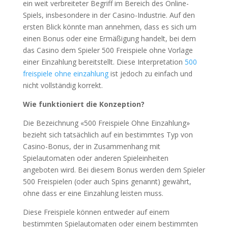
ein weit verbreiteter Begriff im Bereich des Online-
Spiels, insbesondere in der Casino-Industrie. Auf den
ersten Blick könnte man annehmen, dass es sich um
einen Bonus oder eine Ermäßigung handelt, bei dem
das Casino dem Spieler 500 Freispiele ohne Vorlage
einer Einzahlung bereitstellt. Diese Interpretation
500
freispiele ohne einzahlung
ist jedoch zu einfach und
nicht vollständig korrekt.
Wie funktioniert die Konzeption?
Die Bezeichnung «500 Freispiele Ohne Einzahlung»
bezieht sich tatsächlich auf ein bestimmtes Typ von
Casino-Bonus, der in Zusammenhang mit
Spielautomaten oder anderen Spieleinheiten
angeboten wird. Bei diesem Bonus werden dem Spieler
500 Freispielen (oder auch Spins genannt) gewährt,
ohne dass er eine Einzahlung leisten muss.
Diese Freispiele können entweder auf einem
bestimmten Spielautomaten oder einem bestimmten