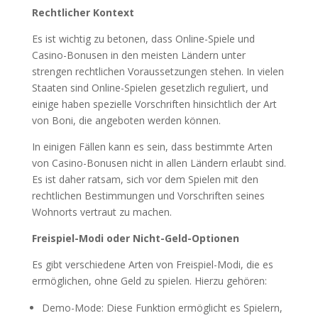
Rechtlicher Kontext
Es ist wichtig zu betonen, dass Online-Spiele und
Casino-Bonusen in den meisten Ländern unter
strengen rechtlichen Voraussetzungen stehen. In vielen
Staaten sind Online-Spielen gesetzlich reguliert, und
einige haben spezielle Vorschriften hinsichtlich der Art
von Boni, die angeboten werden können.
In einigen Fällen kann es sein, dass bestimmte Arten
von Casino-Bonusen nicht in allen Ländern erlaubt sind.
Es ist daher ratsam, sich vor dem Spielen mit den
rechtlichen Bestimmungen und Vorschriften seines
Wohnorts vertraut zu machen.
Freispiel-Modi oder Nicht-Geld-Optionen
Es gibt verschiedene Arten von Freispiel-Modi, die es
ermöglichen, ohne Geld zu spielen. Hierzu gehören:
Demo-Mode: Diese Funktion ermöglicht es Spielern,