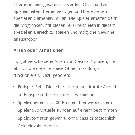
Themengebiet gesammelt werden. Oft sind diese
Spieleinheiten themenbezogen und bieten einen
speziellen Gameplay-Stil an. Die Spieler erhalten dann
die Möglichkeit, mit diesen 500 Freispielen in diesem
speziellen Bereich zu spielen und mögliche Gewinne
anzustreben.
Arten oder Variationen
Es gibt verschiedene Arten von Casino-Bonusen, die
ähnlich wie die «Freispiele Ohne Einzahlung»
funktionieren. Dazu gehören:
Freispiel-Sets: Diese bieten eine bestimmte Anzahl
an Freispielen für ein spezielles Spiel an.
Spieleinheiten mit 500 Runden: Hier werden dem
Spieler 500 virtuelle Runden auf einem bestimmten
Spielautomaten gewährt, ohne dass er tatsächlich
Geld einzahlen muss.