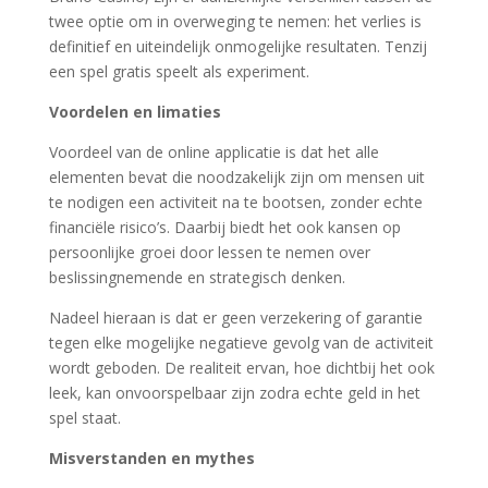
twee optie om in overweging te nemen: het verlies is
definitief en uiteindelijk onmogelijke resultaten. Tenzij
een spel gratis speelt als experiment.
Voordelen en limaties
Voordeel van de online applicatie is dat het alle
elementen bevat die noodzakelijk zijn om mensen uit
te nodigen een activiteit na te bootsen, zonder echte
financiële risico’s. Daarbij biedt het ook kansen op
persoonlijke groei door lessen te nemen over
beslissingnemende en strategisch denken.
Nadeel hieraan is dat er geen verzekering of garantie
tegen elke mogelijke negatieve gevolg van de activiteit
wordt geboden. De realiteit ervan, hoe dichtbij het ook
leek, kan onvoorspelbaar zijn zodra echte geld in het
spel staat.
Misverstanden en mythes