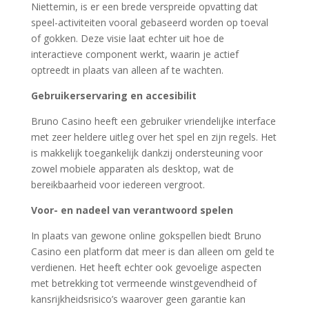
Niettemin, is er een brede verspreide opvatting dat
speel-activiteiten vooral gebaseerd worden op toeval
of gokken. Deze visie laat echter uit hoe de
interactieve component werkt, waarin je actief
optreedt in plaats van alleen af te wachten.
Gebruikerservaring en accesibilit
Bruno Casino heeft een gebruiker vriendelijke interface
met zeer heldere uitleg over het spel en zijn regels. Het
is makkelijk toegankelijk dankzij ondersteuning voor
zowel mobiele apparaten als desktop, wat de
bereikbaarheid voor iedereen vergroot.
Voor- en nadeel van verantwoord spelen
In plaats van gewone online gokspellen biedt Bruno
Casino een platform dat meer is dan alleen om geld te
verdienen. Het heeft echter ook gevoelige aspecten
met betrekking tot vermeende winstgevendheid of
kansrijkheidsrisico’s waarover geen garantie kan