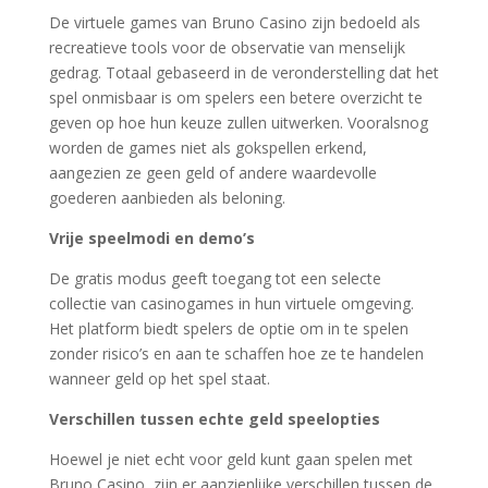
De virtuele games van Bruno Casino zijn bedoeld als
recreatieve tools voor de observatie van menselijk
gedrag. Totaal gebaseerd in de veronderstelling dat het
spel onmisbaar is om spelers een betere overzicht te
geven op hoe hun keuze zullen uitwerken. Vooralsnog
worden de games niet als gokspellen erkend,
aangezien ze geen geld of andere waardevolle
goederen aanbieden als beloning.
Vrije speelmodi en demo’s
De gratis modus geeft toegang tot een selecte
collectie van casinogames in hun virtuele omgeving.
Het platform biedt spelers de optie om in te spelen
zonder risico’s en aan te schaffen hoe ze te handelen
wanneer geld op het spel staat.
Verschillen tussen echte geld speelopties
Hoewel je niet echt voor geld kunt gaan spelen met
Bruno Casino, zijn er aanzienlijke verschillen tussen de