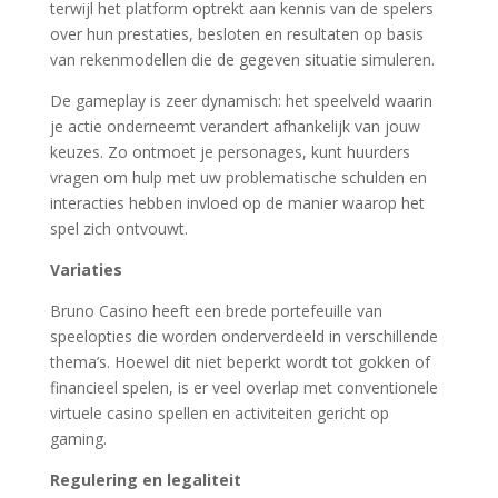
terwijl het platform optrekt aan kennis van de spelers
over hun prestaties, besloten en resultaten op basis
van rekenmodellen die de gegeven situatie simuleren.
De gameplay is zeer dynamisch: het speelveld waarin
je actie onderneemt verandert afhankelijk van jouw
keuzes. Zo ontmoet je personages, kunt huurders
vragen om hulp met uw problematische schulden en
interacties hebben invloed op de manier waarop het
spel zich ontvouwt.
Variaties
Bruno Casino heeft een brede portefeuille van
speelopties die worden onderverdeeld in verschillende
thema’s. Hoewel dit niet beperkt wordt tot gokken of
financieel spelen, is er veel overlap met conventionele
virtuele casino spellen en activiteiten gericht op
gaming.
Regulering en legaliteit