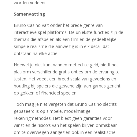
worden verleent.
Samenvatting
Bruno Casino valt onder het brede genre van
interactieve spel-platforms. De uniekste functies zijn de
thema’s die afspelen als een film en de gedeeltelijke
simpele realisme die aanwezig is in elk detail dat
ontstaan na elke actie.
Hoewel je niet kunt winnen met echte geld, biedt het
platform verschillende gratis opties om de ervaring te
testen. Het voedt een breed scala van gevoelens en
houding bij spelers die gewend zijn aan games gericht
op gokken of financieel speelen.
Toch mag je niet vergeten dat Bruno Casino slechts
gebaseerd is op simpele, modelmatige
rekeningmethodes. Het biedt geen garanties voor
winst en de risico’s van het spelen blijven onmisbaar
om te overwegen aangezien ook in een realistische