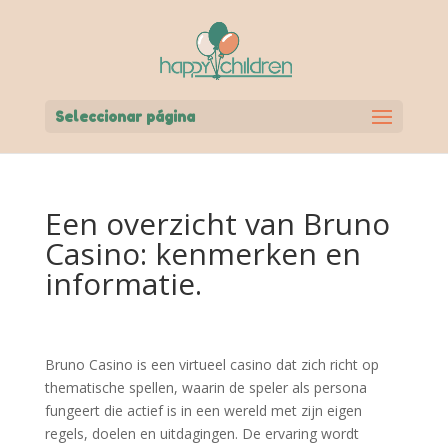
Seleccionar página
Een overzicht van Bruno
Casino: kenmerken en
informatie.
Bruno Casino is een virtueel casino dat zich richt op
thematische spellen, waarin de speler als persona
fungeert die actief is in een wereld met zijn eigen
regels, doelen en uitdagingen. De ervaring wordt