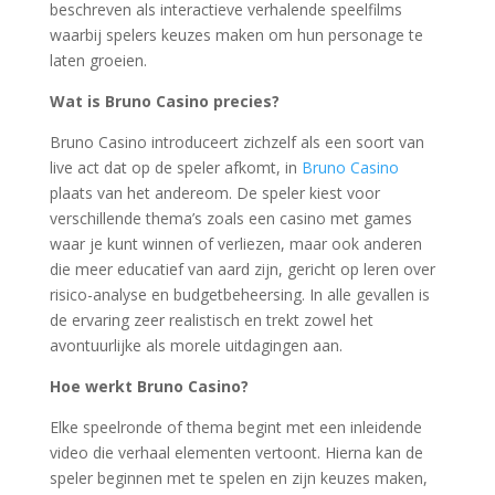
beschreven als interactieve verhalende speelfilms
waarbij spelers keuzes maken om hun personage te
laten groeien.
Wat is Bruno Casino precies?
Bruno Casino introduceert zichzelf als een soort van
live act dat op de speler afkomt, in
Bruno Casino
plaats van het andereom. De speler kiest voor
verschillende thema’s zoals een casino met games
waar je kunt winnen of verliezen, maar ook anderen
die meer educatief van aard zijn, gericht op leren over
risico-analyse en budgetbeheersing. In alle gevallen is
de ervaring zeer realistisch en trekt zowel het
avontuurlijke als morele uitdagingen aan.
Hoe werkt Bruno Casino?
Elke speelronde of thema begint met een inleidende
video die verhaal elementen vertoont. Hierna kan de
speler beginnen met te spelen en zijn keuzes maken,