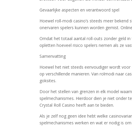
Gevaarlijke aspecten en verantwoord spel
Hoewel roll-modi casino’s steeds meer bekend st
onervaren spelers kunnen worden gemist. Online 
Omdat het totaal aantal roll-outs zonder geld i
opletten hoeveel risico spelers nemen als ze vas
Samenvatting
Hoewel het niet steeds eenvoudiger wordt voor d
op verschillende manieren. Van rolmodi naar cas
goksites.
Door het stellen van grenzen in elk model waarn
spelmechanismes. Hierdoor dien je niet onder 
Crystal Roll Casino heeft aan te bieden.
Als je zelf nog geen idee hebt welke casinovari
spelmechanismes werken en wat er nodig is om 