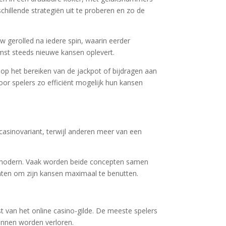
rschillende strategiën uit te proberen en zo de
w gerolled na iedere spin, waarin eerder
omst steeds nieuwe kansen oplevert.
 op het bereiken van de jackpot of bijdragen aan
or spelers zo efficiënt mogelijk hun kansen
 casinovariant, terwijl anderen meer van een
l en modern. Vaak worden beide concepten samen
enten om zijn kansen maximaal te benutten.
t van het online casino-gilde. De meeste spelers
kunnen worden verloren.