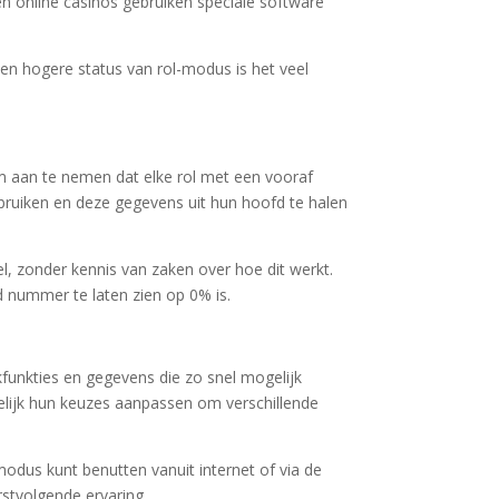
en online casinos gebruiken speciale software
en hogere status van rol-modus is het veel
om aan te nemen dat elke rol met een vooraf
bruiken en deze gegevens uit hun hoofd te halen
l, zonder kennis van zaken over hoe dit werkt.
 nummer te laten zien op 0% is.
funkties en gegevens die zo snel mogelijk
kelijk hun keuzes aanpassen om verschillende
odus kunt benutten vanuit internet of via de
stvolgende ervaring.