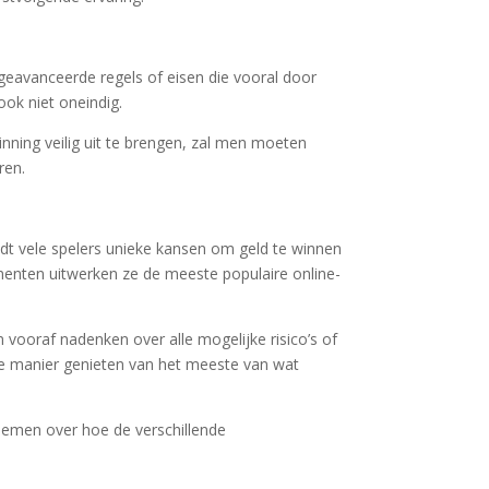
geavanceerde regels of eisen die vooral door
ook niet oneindig.
nning veilig uit te brengen, zal men moeten
ren.
edt vele spelers unieke kansen om geld te winnen
ementen uitwerken ze de meeste populaire online-
vooraf nadenken over alle mogelijke risico’s of
e manier genieten van het meeste van wat
 nemen over hoe de verschillende