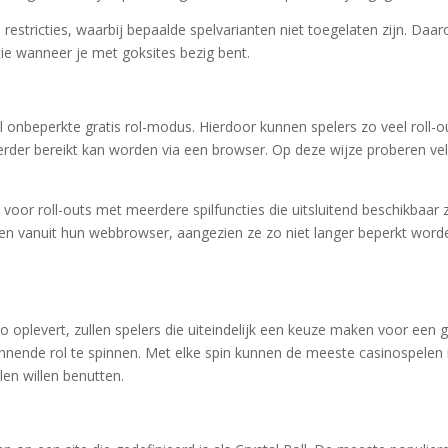
restricties, waarbij bepaalde spelvarianten niet toegelaten zijn. Daa
ie wanneer je met goksites bezig bent.
el onbeperkte gratis rol-modus. Hierdoor kunnen spelers zo veel roll
 eerder bereikt kan worden via een browser. Op deze wijze proberen v
r roll-outs met meerdere spilfuncties die uitsluitend beschikbaar zij
en vanuit hun webbrowser, aangezien ze zo niet langer beperkt word
 oplevert, zullen spelers die uiteindelijk een keuze maken voor een g
nende rol te spinnen. Met elke spin kunnen de meeste casinospelen m
len willen benutten.