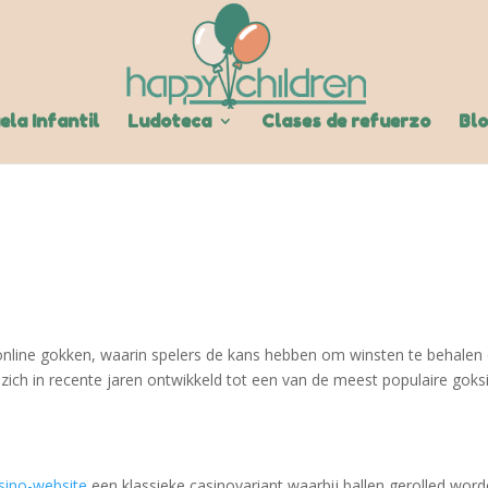
ela Infantil
Ludoteca
Clases de refuerzo
Bl
et online gokken, waarin spelers de kans hebben om winsten te behal
zich in recente jaren ontwikkeld tot een van de meest populaire goksit
asino-website
een klassieke casinovariant waarbij ballen gerolled wo