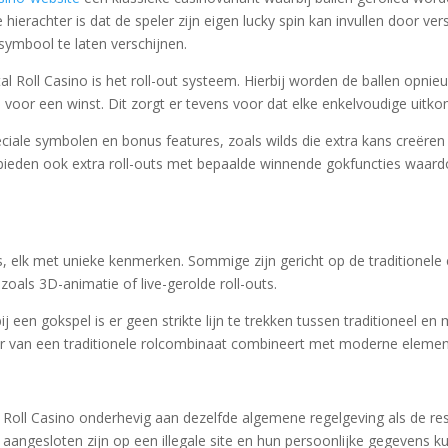
 hierachter is dat de speler zijn eigen lucky spin kan invullen door ve
mbool te laten verschijnen.
 Roll Casino is het roll-out systeem. Hierbij worden de ballen opnieu
 voor een winst. Dit zorgt er tevens voor dat elke enkelvoudige uitk
ciale symbolen en bonus features, zoals wilds die extra kans creëren
bieden ook extra roll-outs met bepaalde winnende gokfuncties waardo
’s, elk met unieke kenmerken. Sommige zijn gericht op de traditionele
zoals 3D-animatie of live-gerolde roll-outs.
ij een gokspel is er geen strikte lijn te trekken tussen traditionee
ezier van een traditionele rolcombinaat combineert met moderne elem
Roll Casino onderhevig aan dezelfde algemene regelgeving als de res
 aangesloten zijn op een illegale site en hun persoonlijke gegevens 