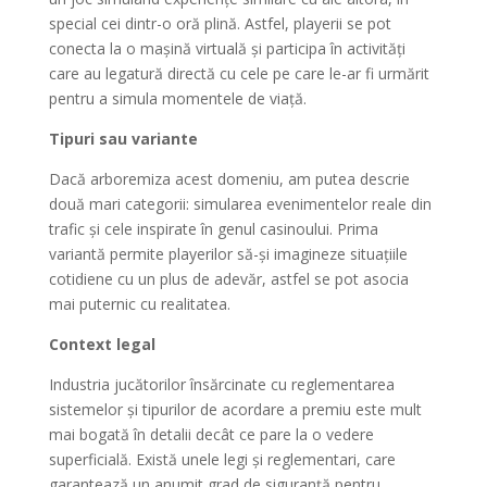
special cei dintr-o oră plină. Astfel, playerii se pot
conecta la o mașină virtuală și participa în activități
care au legatură directă cu cele pe care le-ar fi urmărit
pentru a simula momentele de viață.
Tipuri sau variante
Dacă arboremiza acest domeniu, am putea descrie
două mari categorii: simularea evenimentelor reale din
trafic și cele inspirate în genul casinoului. Prima
variantă permite playerilor să-și imagineze situațiile
cotidiene cu un plus de adevăr, astfel se pot asocia
mai puternic cu realitatea.
Context legal
Industria jucătorilor însărcinate cu reglementarea
sistemelor și tipurilor de acordare a premiu este mult
mai bogată în detalii decât ce pare la o vedere
superficială. Există unele legi și reglementari, care
garantează un anumit grad de siguranță pentru