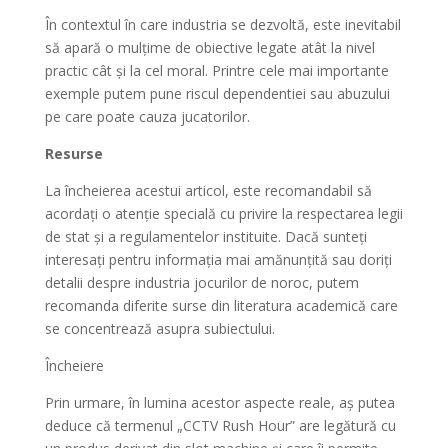
În contextul în care industria se dezvoltă, este inevitabil
să apară o mulțime de obiective legate atât la nivel
practic cât și la cel moral. Printre cele mai importante
exemple putem pune riscul dependentiei sau abuzului
pe care poate cauza jucatorilor.
Resurse
La încheierea acestui articol, este recomandabil să
acordați o atenție specială cu privire la respectarea legii
de stat și a regulamentelor instituite. Dacă sunteți
interesați pentru informația mai amănunțită sau doriți
detalii despre industria jocurilor de noroc, putem
recomanda diferite surse din literatura academică care
se concentrează asupra subiectului.
Încheiere
Prin urmare, în lumina acestor aspecte reale, aș putea
deduce că termenul „CCTV Rush Hour” are legătură cu