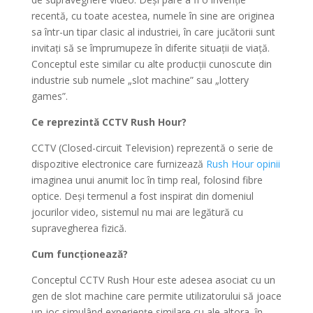
recentă, cu toate acestea, numele în sine are originea
sa într-un tipar clasic al industriei, în care jucătorii sunt
invitați să se împrumupeze în diferite situații de viață.
Conceptul este similar cu alte producții cunoscute din
industrie sub numele „slot machine” sau „lottery
games”.
Ce reprezintă CCTV Rush Hour?
CCTV (Closed-circuit Television) reprezentă o serie de
dispozitive electronice care furnizează
Rush Hour opinii
imaginea unui anumit loc în timp real, folosind fibre
optice. Deși termenul a fost inspirat din domeniul
jocurilor video, sistemul nu mai are legătură cu
supravegherea fizică.
Cum funcționează?
Conceptul CCTV Rush Hour este adesea asociat cu un
gen de slot machine care permite utilizatorului să joace
un joc simulând experiențe similare cu ale altora, în