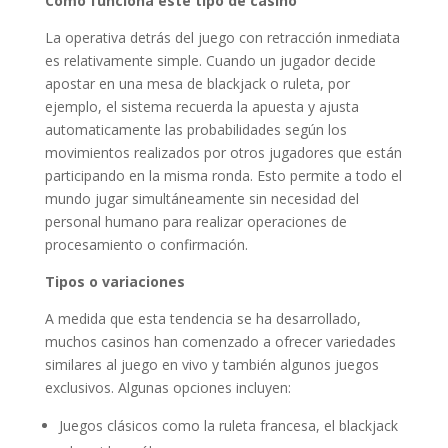
Cómo funciona este tipo de casino
La operativa detrás del juego con retracción inmediata
es relativamente simple. Cuando un jugador decide
apostar en una mesa de blackjack o ruleta, por
ejemplo, el sistema recuerda la apuesta y ajusta
automaticamente las probabilidades según los
movimientos realizados por otros jugadores que están
participando en la misma ronda. Esto permite a todo el
mundo jugar simultáneamente sin necesidad del
personal humano para realizar operaciones de
procesamiento o confirmación.
Tipos o variaciones
A medida que esta tendencia se ha desarrollado,
muchos casinos han comenzado a ofrecer variedades
similares al juego en vivo y también algunos juegos
exclusivos. Algunas opciones incluyen:
Juegos clásicos como la ruleta francesa, el blackjack