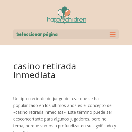
Seleccionar página
casino retirada
inmediata
Un tipo creciente de juego de azar que se ha
popularizado en los últimos años es el concepto de
«casino retirada inmediata». Este término puede ser
desconcertante para algunos jugadores, pero no
tema, porque vamos a profundizar en su significado y