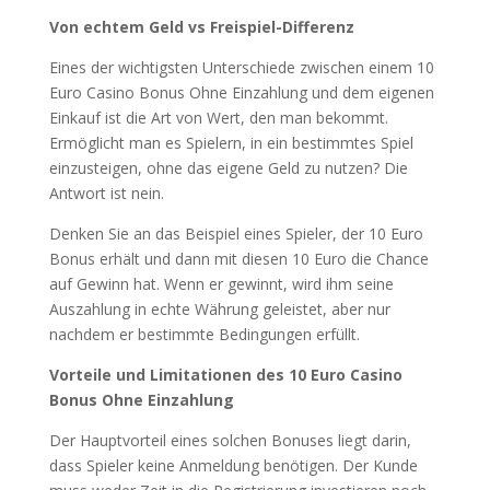
Von echtem Geld vs Freispiel-Differenz
Eines der wichtigsten Unterschiede zwischen einem 10
Euro Casino Bonus Ohne Einzahlung und dem eigenen
Einkauf ist die Art von Wert, den man bekommt.
Ermöglicht man es Spielern, in ein bestimmtes Spiel
einzusteigen, ohne das eigene Geld zu nutzen? Die
Antwort ist nein.
Denken Sie an das Beispiel eines Spieler, der 10 Euro
Bonus erhält und dann mit diesen 10 Euro die Chance
auf Gewinn hat. Wenn er gewinnt, wird ihm seine
Auszahlung in echte Währung geleistet, aber nur
nachdem er bestimmte Bedingungen erfüllt.
Vorteile und Limitationen des 10 Euro Casino
Bonus Ohne Einzahlung
Der Hauptvorteil eines solchen Bonuses liegt darin,
dass Spieler keine Anmeldung benötigen. Der Kunde