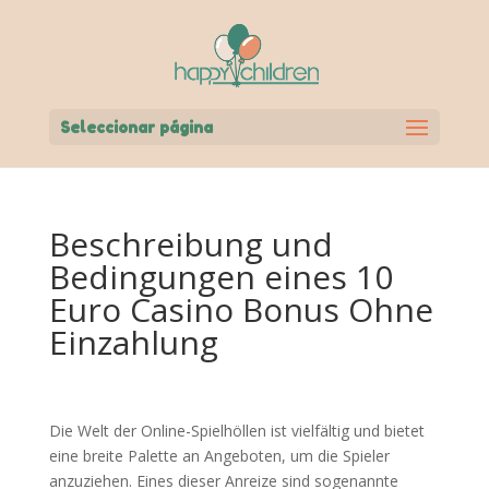
Seleccionar página
Beschreibung und
Bedingungen eines 10
Euro Casino Bonus Ohne
Einzahlung
Die Welt der Online-Spielhöllen ist vielfältig und bietet
eine breite Palette an Angeboten, um die Spieler
anzuziehen. Eines dieser Anreize sind sogenannte