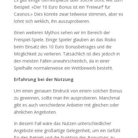
Beispiel: «Der 10 Euro Bonus ist ein ‘Freiwurf’ für
Casinos.» Dies könnte zwar teilweise stimmen, aber es
lohnt sich wirklich, ihn auszuprobieren.
Einen weiteren Mythos sehen wir im Bereich der
Freispiel-Spiele. Einige Spieler glauben an das Risiko
beim Einsatz des 10 Euro Bonusbetrages und die
Möglichkeit zu verlieren. Tatsächlich ist dies jedoch in
den meisten Fällen unwahrscheinlich, da in einer
Spielhalle normalerweise ein Wettbewerb besteht.
Erfahrung bei der Nutzung
Um einen genauen Eindruck von einem solchen Bonus
zu gewinnen, sollte man ihn ausprobieren. Manchmal
gibt es auch verschiedene Anbieter mit gleichen oder
ähnlichen Angeboten.
In diesem Fall wäre das Nutzen unterschiedlicher
Angebote eine großartige Gelegenheit, um ein Gefühl
für den Betrieb und die Funktion des Bonustyps zu