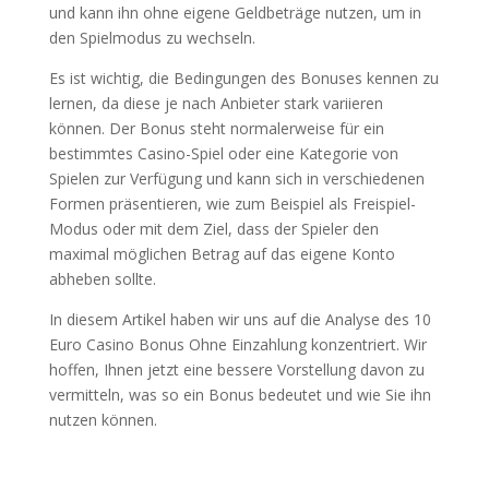
und kann ihn ohne eigene Geldbeträge nutzen, um in
den Spielmodus zu wechseln.
Es ist wichtig, die Bedingungen des Bonuses kennen zu
lernen, da diese je nach Anbieter stark variieren
können. Der Bonus steht normalerweise für ein
bestimmtes Casino-Spiel oder eine Kategorie von
Spielen zur Verfügung und kann sich in verschiedenen
Formen präsentieren, wie zum Beispiel als Freispiel-
Modus oder mit dem Ziel, dass der Spieler den
maximal möglichen Betrag auf das eigene Konto
abheben sollte.
In diesem Artikel haben wir uns auf die Analyse des 10
Euro Casino Bonus Ohne Einzahlung konzentriert. Wir
hoffen, Ihnen jetzt eine bessere Vorstellung davon zu
vermitteln, was so ein Bonus bedeutet und wie Sie ihn
nutzen können.