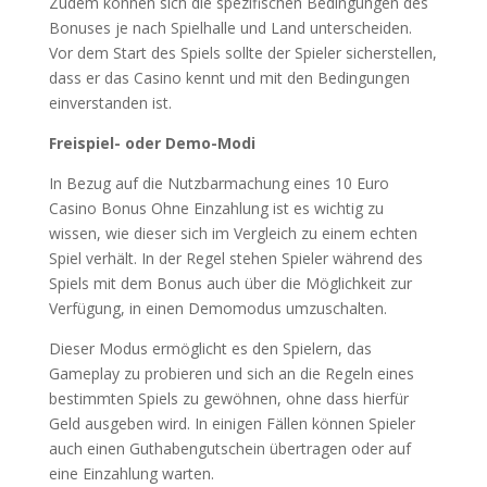
Zudem können sich die spezifischen Bedingungen des
Bonuses je nach Spielhalle und Land unterscheiden.
Vor dem Start des Spiels sollte der Spieler sicherstellen,
dass er das Casino kennt und mit den Bedingungen
einverstanden ist.
Freispiel- oder Demo-Modi
In Bezug auf die Nutzbarmachung eines 10 Euro
Casino Bonus Ohne Einzahlung ist es wichtig zu
wissen, wie dieser sich im Vergleich zu einem echten
Spiel verhält. In der Regel stehen Spieler während des
Spiels mit dem Bonus auch über die Möglichkeit zur
Verfügung, in einen Demomodus umzuschalten.
Dieser Modus ermöglicht es den Spielern, das
Gameplay zu probieren und sich an die Regeln eines
bestimmten Spiels zu gewöhnen, ohne dass hierfür
Geld ausgeben wird. In einigen Fällen können Spieler
auch einen Guthabengutschein übertragen oder auf
eine Einzahlung warten.