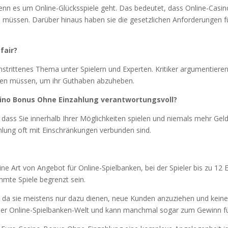
enn es um Online-Glücksspiele geht. Das bedeutet, dass Online-Casinos
n müssen. Darüber hinaus haben sie die gesetzlichen Anforderungen f
fair?
mstrittenes Thema unter Spielern und Experten. Kritiker argumentier
chen müssen, um ihr Guthaben abzuheben.
sino Bonus Ohne Einzahlung verantwortungsvoll?
 dass Sie innerhalb Ihrer Möglichkeiten spielen und niemals mehr Geld e
hlung oft mit Einschränkungen verbunden sind.
ne Art von Angebot für Online-Spielbanken, bei der Spieler bis zu 12
mmte Spiele begrenzt sein.
ir, da sie meistens nur dazu dienen, neue Kunden anzuziehen und kein
l der Online-Spielbanken-Welt und kann manchmal sogar zum Gewinn f