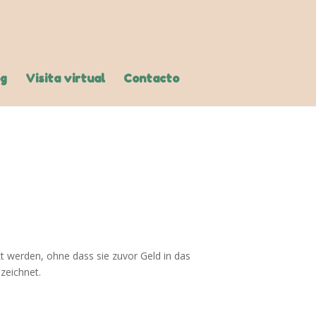
og
Visita virtual
Contacto
t werden, ohne dass sie zuvor Geld in das
zeichnet.