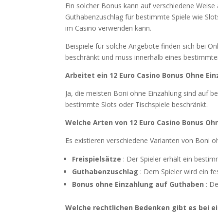
Ein solcher Bonus kann auf verschiedene Weise 
Guthabenzuschlag für bestimmte Spiele wie Slots
im Casino verwenden kann.
Beispiele für solche Angebote finden sich bei O
beschränkt und muss innerhalb eines bestimmte
Arbeitet ein 12 Euro Casino Bonus Ohne Ei
Ja, die meisten Boni ohne Einzahlung sind auf be
bestimmte Slots oder Tischspiele beschränkt.
Welche Arten von 12 Euro Casino Bonus Ohn
Es existieren verschiedene Varianten von Boni oh
Freispielsätze
: Der Spieler erhält ein best
Guthabenzuschlag
: Dem Spieler wird ein 
Bonus ohne Einzahlung auf Guthaben
: D
Welche rechtlichen Bedenken gibt es bei e