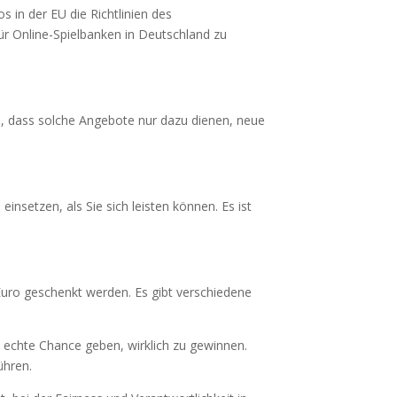
 in der EU die Richtlinien des
ür Online-Spielbanken in Deutschland zu
en, dass solche Angebote nur dazu dienen, neue
insetzen, als Sie sich leisten können. Es ist
 Euro geschenkt werden. Es gibt verschiedene
e echte Chance geben, wirklich zu gewinnen.
ühren.