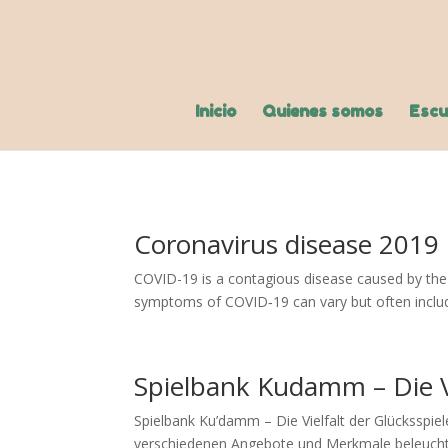
Inicio
Quienes somos
Escu
Coronavirus disease 2019
COVID-19 is a contagious disease caused by the
symptoms of COVID‑19 can vary but often include f
Spielbank Kudamm – Die Vi
Spielbank Ku’damm – Die Vielfalt der Glücksspi
verschiedenen Angebote und Merkmale beleuchte