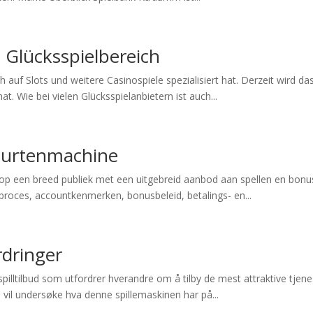
 Glücksspielbereich
ich auf Slots und weitere Casinospiele spezialisiert hat. Derzeit wir
hat. Wie bei vielen Glücksspielanbietern ist auch...
Beurtenmachine
ht op een breed publiek met een uitgebreid aanbod aan spellen en bonu
ieproces, accountkenmerken, bonusbeleid, betalings- en...
rdringer
pilltilbud som utfordrer hverandre om å tilby de mest attraktive tjene
 vil undersøke hva denne spillemaskinen har på...