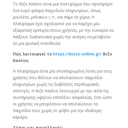
Το Βιζο Κασίνο είναι μια πлатφόρμα που προσφέρει
ένα ευρύ φάσμα παιχνδιών κληρωτρίων, όπως
ρουλέτα, μπλακแจック, και πάμε τα χέρια. Η
πλατφόρμα έχει σχεδιαστεί για να παρέχει μία
εξαιρετική εμπειρία στους χρήστες, με την ευκαιρία να
παίξουν διαδικτυακά χωρίς την ανάγκη να μεταβούν
σε μια φυσική τοποθεσία.
Πώς λειτουργεί το
https://bizzo-online.gr/
Βιζο
Κασίνο;
Η πλατφόρμα είναι μία ολοκληρωμένη λύση για τους
χρήστες που θέλουν να απολαύσουν παιχνίδια
κληρωτρίων χωρίς τις διαβόητες περιθωριακές
επιλογές. Η Βιζο Κασίνο λειτουργεί με την αιτία της
συντήρησης υψηλού επιπέδου ασφαλείας, έτσι ώστε
οι χρήστες να μπορέσουν να απολαύσουν τα
παιχνίδια τους χωρίς το φόβο για την ιδιαίτερη
καριέρα.
Τύποι και παραλλαγές: