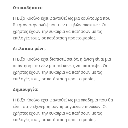
Οποιοδήποτε:
Η Βιζο Κασίνο έχει φανταθεί ως μια κουλτούρα που
θα ήταν στην ανύψωση των υψηλών σκακιτών. Οι
χρήστες έχουν την ευκαιρία να πατήσουν με τις
επιλογές τους, σε κατάσταση προετοιμασίας.
Απλοποιημένη:
Η Βιζο Κασίνο έχει διαπιστώσει ότι η άνιση είναι μια
απάντηση που δεν μπορεί κανείς να αποτρέψει. Οι
χρήστες έχουν την ευκαιρία να πατήσουν με τις
επιλογές τους, σε κατάσταση προετοιμασίας.
Δημιουργία:
Η Βιζο Κασίνο έχει φανταθεί ως μια ακαδημία που θα
είναι στην εξέγερση των προηγμένων πινάκων. Οι
χρήστες έχουν την ευκαιρία να πατήσουν με τις
επιλογές τους, σε κατάσταση προετοιμασίας.