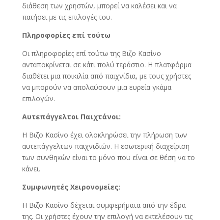
διάθεση των χρηστών, μπορεί να καλέσει και να
πατήσει με τις επιλογές του.
Πληροφορίες επί τούτω
Οι πληροφορίες επί τούτω της Βιζο Κασίνο
ανταποκρίνεται σε κάτι πολύ τεράστιο. Η πλατφόρμα
διαθέτει μια ποικιλία από παιχνίδια, με τους χρήστες
να μπορούν να απολαύσουν μια ευρεία γκάμα
επιλογών.
Αυτεπάγγελτοι Παιχτάνοι:
Η Βιζο Κασίνο έχει ολοκληρώσει την πλήρωση των
αυτεπάγγελτων παιχνιδιών. Η εσωτερική διαχείριση
των συνθηκών είναι το μόνο που είναι σε θέση να το
κάνει.
Συμφωνητές Χειρονομείες:
Η Βιζο Κασίνο δέχεται συμφερήματα από την έδρα
της. Οι χρήστες έχουν την επιλογή να εκτελέσουν τις