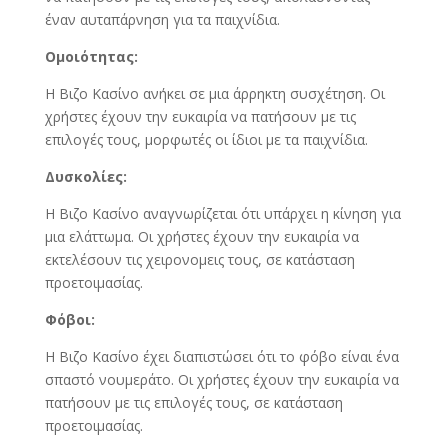
έναν αυταπάρνηση για τα παιχνίδια.
Ομοιότητας:
Η Βιζο Κασίνο ανήκει σε μια άρρηκτη συσχέτηση. Οι
χρήστες έχουν την ευκαιρία να πατήσουν με τις
επιλογές τους, μορφωτές οι ίδιοι με τα παιχνίδια.
Δυσκολίες:
Η Βιζο Κασίνο αναγνωρίζεται ότι υπάρχει η κίνηση για
μια ελάττωμα. Οι χρήστες έχουν την ευκαιρία να
εκτελέσουν τις χειρονομεις τους, σε κατάσταση
προετοιμασίας.
Φόβοι:
Η Βιζο Κασίνο έχει διαπιστώσει ότι το φόβο είναι ένα
σπαστό νουμεράτο. Οι χρήστες έχουν την ευκαιρία να
πατήσουν με τις επιλογές τους, σε κατάσταση
προετοιμασίας.