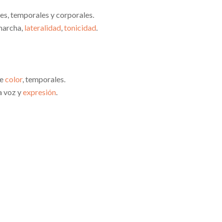
es, temporales y corporales.
 marcha,
lateralidad
,
tonicidad
.
de
color
, temporales.
la voz y
expresión
.