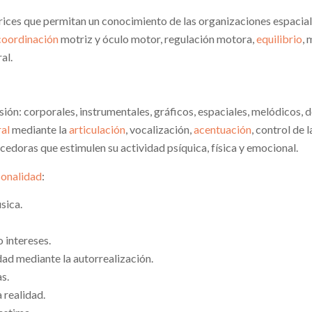
rices que permitan un conocimiento de las organizaciones espacial
coordinación
motriz y óculo motor, regulación motora,
equilibrio
,
al.
ión: corporales, instrumentales, gráficos, espaciales, melódicos, 
ral
mediante la
articulación
, vocalización,
acentuación
, control de 
cedoras que estimulen su actividad psíquica, física y emocional.
sonalidad
:
sica.
 intereses.
dad mediante la autorrealización.
s.
 realidad.