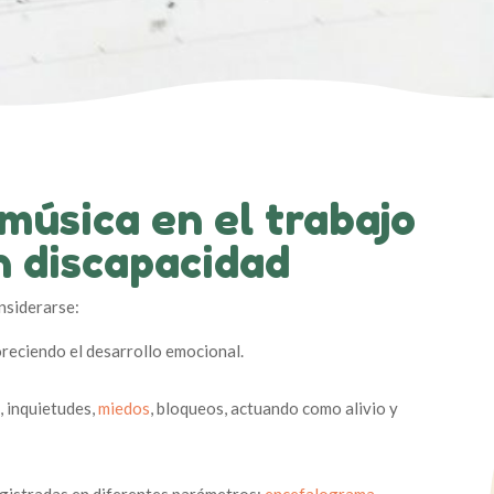
 música en el trabajo
n discapacidad
nsiderarse:
oreciendo el desarrollo emocional.
, inquietudes,
miedos
, bloqueos, actuando como alivio y
egistradas en diferentes parámetros:
encefalograma
,