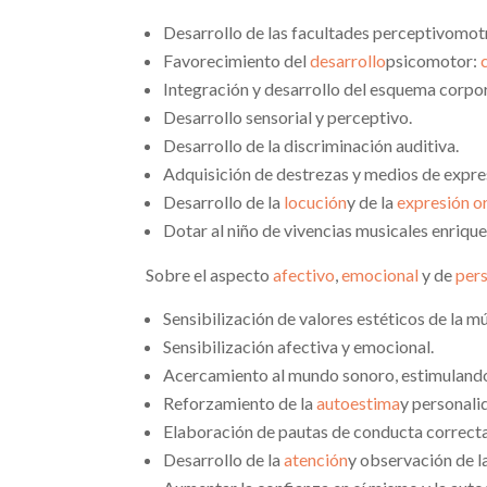
Desarrollo de las facultades perceptivomot
Favorecimiento del
desarrollo
psicomotor:
Integración y desarrollo del esquema corpor
Desarrollo sensorial y perceptivo.
Desarrollo de la discriminación auditiva.
Adquisición de destrezas y medios de expres
Desarrollo de la
locución
y de la
expresión o
Dotar al niño de vivencias musicales enrique
Sobre el aspecto
afectivo
,
emocional
y de
per
Sensibilización de valores estéticos de la mú
Sensibilización afectiva y emocional.
Acercamiento al mundo sonoro, estimulando
Reforzamiento de la
autoestima
y personali
Elaboración de pautas de conducta correcta
Desarrollo de la
atención
y observación de la