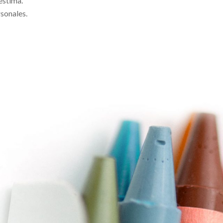
estima.
rsonales.