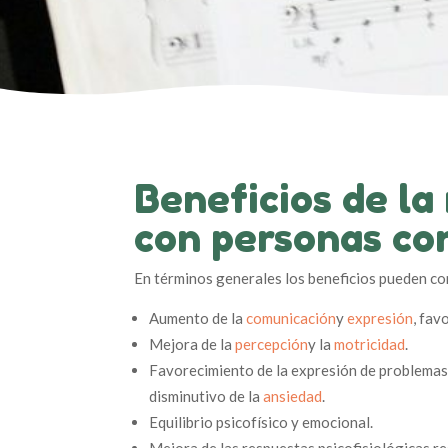
Beneficios de la
con personas co
En términos generales los beneficios pueden co
Aumento de la
comunicación
y
expresión
, fav
Mejora de la
percepción
y la
motricidad
.
Favorecimiento de la expresión de problemas
disminutivo de la
ansiedad
.
Equilibrio psicofísico y emocional.
Mejora de las respuestas psicofisiológicas r